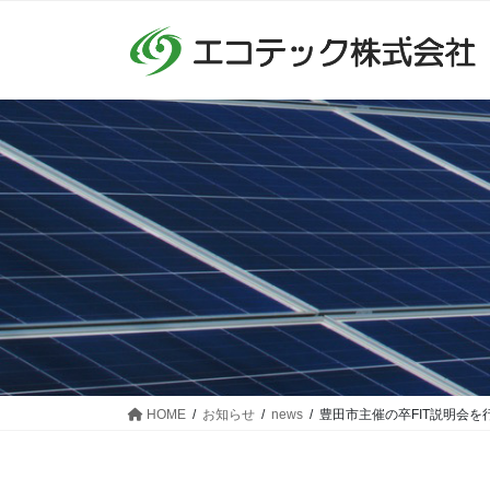
コ
ナ
ン
ビ
テ
ゲ
ン
ー
ツ
シ
に
ョ
移
ン
動
に
移
動
HOME
お知らせ
news
豊田市主催の卒FIT説明会を