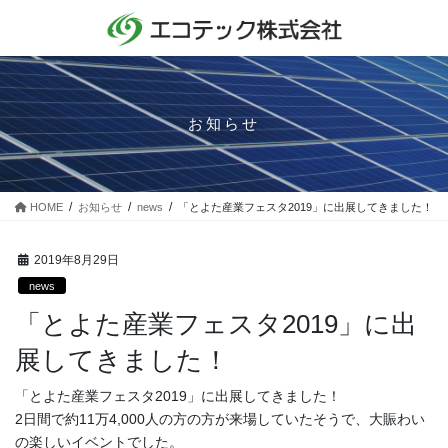
コ
ナ
ン
ビ
テ
ゲ
ン
ー
ツ
シ
に
ョ
お知らせ
移
ン
動
に
移
動
HOME
お知らせ
news
「とよた産業フェスタ2019」に出展してきました！
2019年8月29日
news
「とよた産業フェスタ2019」に出
展してきました！
「とよた産業フェスタ2019」に出展してきました！
2日間で約11万4,000人の方の方が来場していたそうで、大賑わい
の楽しいイベントでした。